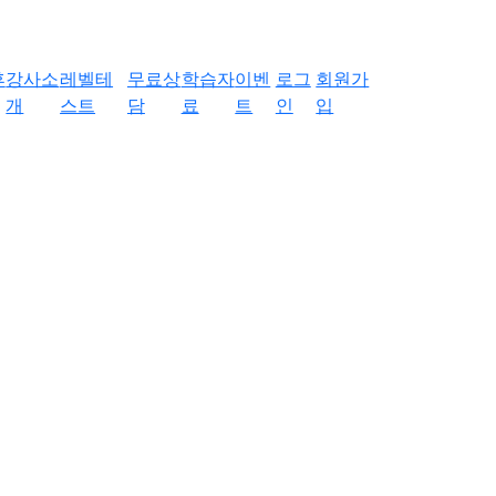
후
강사소
레벨테
무료상
학습자
이벤
로그
회원가
개
스트
담
료
트
인
입