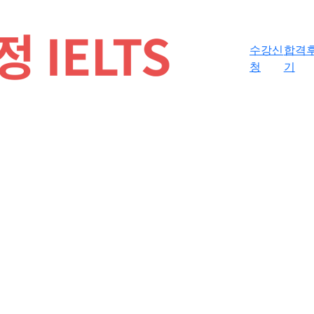
수강신
합격
청
기
 아이엘츠