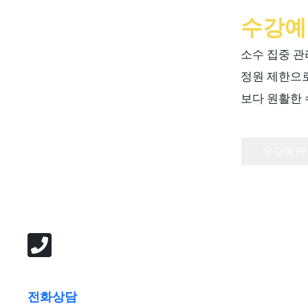
수강예
소수 집중 관
정원 제한으로
보다 원활한 
수강예약
전화상담